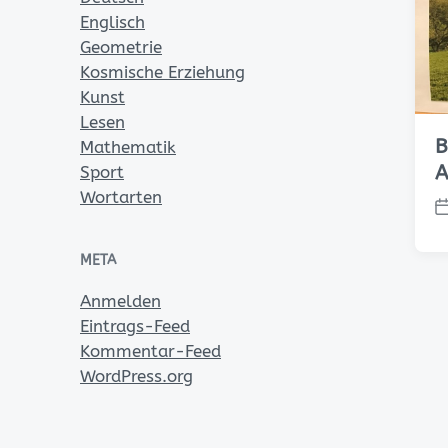
l
Englisch
i
Geometrie
c
Kosmische Erziehung
h
Kunst
u
Lesen
n
B
Mathematik
g
s
A
Sport
d
Wortarten
a
V
t
e
u
r
META
m
ö
Anmelden
f
f
Eintrags-Feed
e
Kommentar-Feed
n
WordPress.org
t
l
i
c