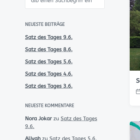
u
c
h
e
n
NEUESTE BEITRÄGE
Satz des Tages 9.6.
Satz des Tages 8.6.
Satz des Tages 5.6.
Satz des Tages 4.6.
S
Satz des Tages 3.6.
V
e
NEUESTE KOMMENTARE
r
ö
Nora Jokar
zu
Satz des Tages
f
9.6.
f
e
Aliyah
zu
Satz des Tages 5.6.