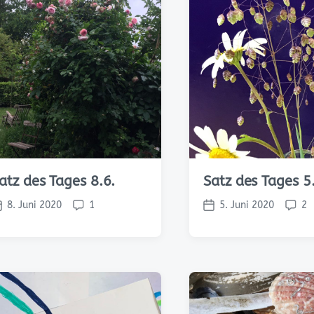
atz des Tages 8.6.
Satz des Tages 5
8. Juni 2020
1
5. Juni 2020
2
K
V
K
o
e
o
m
r
m
m
ö
m
e
f
e
n
f
n
t
e
t