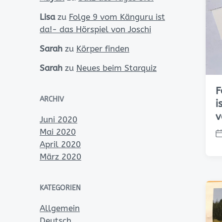
n
t
Lisa
zu
Folge 9 vom Känguru ist
l
da!- das Hörspiel von Joschi
i
c
Sarah
zu
Körper finden
h
u
Sarah
zu
Neues beim Starquiz
n
g
F
s
ARCHIV
i
d
v
a
Juni 2020
t
Mai 2020
u
V
April 2020
m
e
März 2020
r
ö
f
KATEGORIEN
f
e
Allgemein
n
Deutsch
t