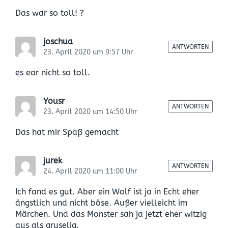
n
e
i
d
i
Das war so toll! ?
t
a
t
r
t
r
a
u
joschua
a
g
ANTWORTEN
m
23. April 2020 um 9:57 Uhr
g
:
:
es ear nicht so toll.
Yousr
ANTWORTEN
23. April 2020 um 14:50 Uhr
Das hat mir Spaß gemacht
jurek
ANTWORTEN
24. April 2020 um 11:00 Uhr
Ich fand es gut. Aber ein Wolf ist ja in Echt eher
ängstlich und nicht böse. Außer vielleicht im
Märchen. Und das Monster sah ja jetzt eher witzig
aus als gruselig.