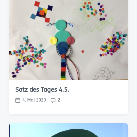
Satz des Tages 4.5.
4. Mai 2020
2
V
K
e
o
r
m
ö
m
f
e
f
n