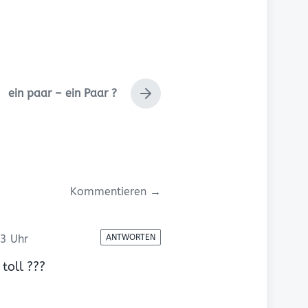
ein paar – ein Paar ?
N
ä
c
h
s
t
e
Kommentieren →
r
B
e
i
3 Uhr
ANTWORTEN
t
r
toll ???
a
g
: