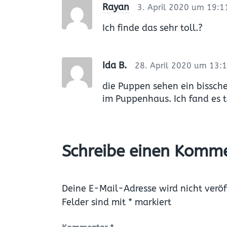
a
Rayan
3. April 2020 um 19:1
g
t
:
u
Ich finde das sehr toll.?
m
Ida B.
28. April 2020 um 13:1
die Puppen sehen ein bissch
im Puppenhaus. Ich fand es t
Schreibe einen Komm
Deine E-Mail-Adresse wird nicht veröff
Felder sind mit
*
markiert