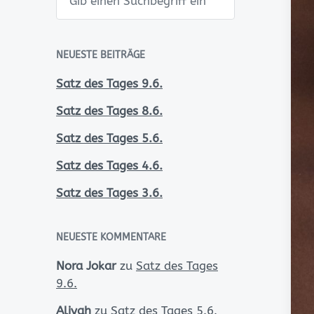
u
c
h
e
n
NEUESTE BEITRÄGE
Satz des Tages 9.6.
Satz des Tages 8.6.
Satz des Tages 5.6.
Satz des Tages 4.6.
Satz des Tages 3.6.
NEUESTE KOMMENTARE
Nora Jokar
zu
Satz des Tages
9.6.
Aliyah
zu
Satz des Tages 5.6.