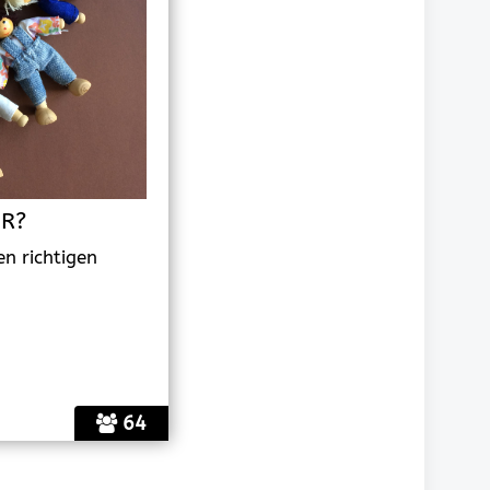
ER?
en richtigen
64