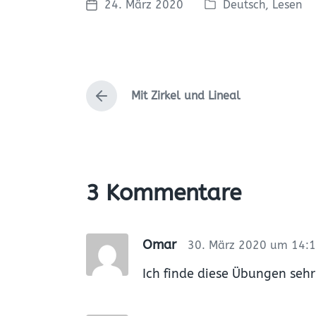
24. März 2020
Deutsch
,
Lesen
V
V
e
e
r
r
ö
ö
f
f
Mit Zirkel und Lineal
f
f
V
e
e
o
r
n
n
h
t
t
e
l
l
r
i
i
i
3 Kommentare
c
c
g
e
h
h
r
t
u
B
Omar
30. März 2020 um 14:1
i
n
e
n
g
i
Ich finde diese Übungen sehr 
s
t
r
d
a