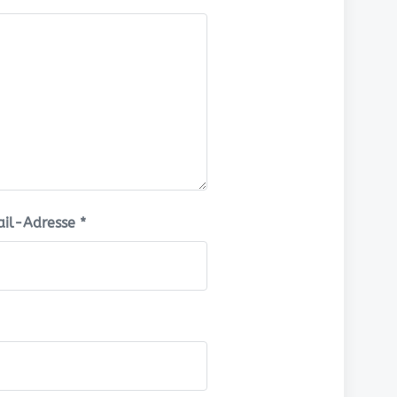
:
il-Adresse
*