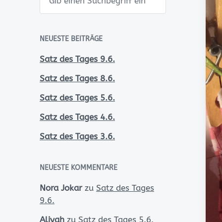
u
c
h
e
n
NEUESTE BEITRÄGE
Satz des Tages 9.6.
Satz des Tages 8.6.
Satz des Tages 5.6.
Satz des Tages 4.6.
Satz des Tages 3.6.
NEUESTE KOMMENTARE
Nora Jokar
zu
Satz des Tages
9.6.
Aliyah
zu
Satz des Tages 5.6.