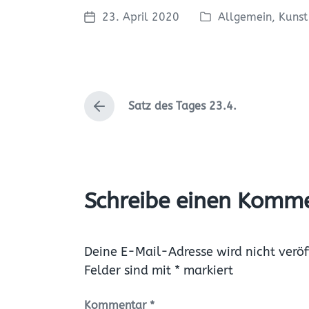
23. April 2020
Allgemein
,
Kunst
V
V
e
e
r
r
ö
ö
f
f
Satz des Tages 23.4.
f
f
V
e
e
o
r
n
n
h
t
t
e
l
l
r
i
i
i
Schreibe einen Komm
c
c
g
e
h
h
r
t
u
B
Deine E-Mail-Adresse wird nicht veröff
i
n
e
Felder sind mit
*
markiert
n
g
i
s
t
r
Kommentar
*
d