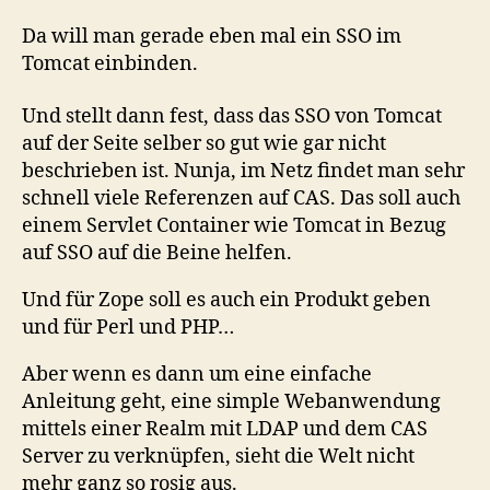
ist
immer
Da will man gerade eben mal ein SSO im
alles
Tomcat einbinden.
so
—
Und stellt dann fest, dass das SSO von Tomcat
dokumentiert
auf der Seite selber so gut wie gar nicht
beschrieben ist. Nunja, im Netz findet man sehr
schnell viele Referenzen auf CAS. Das soll auch
einem Servlet Container wie Tomcat in Bezug
auf SSO auf die Beine helfen.
Und für Zope soll es auch ein Produkt geben
und für Perl und PHP…
Aber wenn es dann um eine einfache
Anleitung geht, eine simple Webanwendung
mittels einer Realm mit LDAP und dem CAS
Server zu verknüpfen, sieht die Welt nicht
mehr ganz so rosig aus.