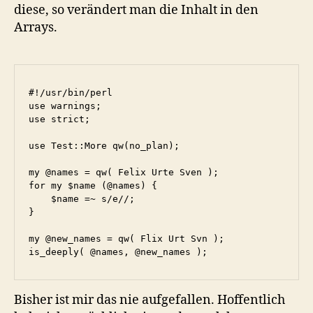
diese, so verändert man die Inhalt in den
Arrays.
#!/usr/bin/perl

use warnings;

use strict;

use Test::More qw(no_plan);

my @names = qw( Felix Urte Sven );

for my $name (@names) {

    $name =~ s/e//;

}

my @new_names = qw( Flix Urt Svn );

Bisher ist mir das nie aufgefallen. Hoffentlich