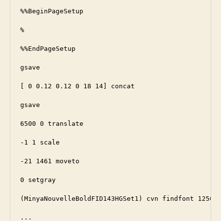
%%BeginPageSetup

%

%%EndPageSetup

gsave

[ 0 0.12 0.12 0 18 14] concat

gsave

6500 0 translate

-1 1 scale

-21 1461 moveto

0 setgray

(MinyaNouvelleBoldFID143HGSet1) cvn findfont 1250 -
...
