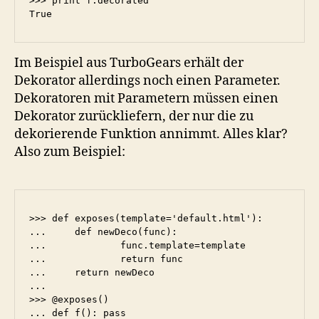
>>> print f.decorated

Im Beispiel aus TurboGears erhält der
Dekorator allerdings noch einen Parameter.
Dekoratoren mit Parametern müssen einen
Dekorator zurückliefern, der nur die zu
dekorierende Funktion annimmt. Alles klar?
Also zum Beispiel:
>>> def exposes(template='default.html'):

...	def newDeco(func):

...		func.template=template

...		return func

...	return newDeco

...

>>> @exposes()

... def f(): pass
