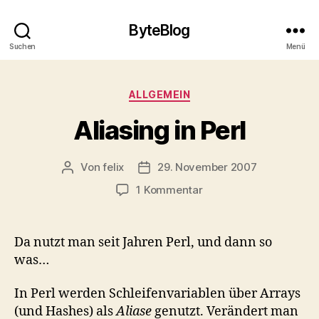
ByteBlog
Suchen
Menü
Kategorien
ALLGEMEIN
Aliasing in Perl
Von
felix
29. November 2007
Beitragsautor
Veröffentlichungsdatum
zu
1 Kommentar
Aliasing
in
Perl
Da nutzt man seit Jahren Perl, und dann so
was…
In Perl werden Schleifenvariablen über Arrays
(und Hashes) als
Aliase
genutzt. Verändert man