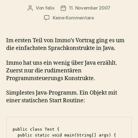
Von
felix
11. November 2007
Beitragsautor
Veröffentlichungsdatum
zu
Keine Kommentare
Java
Vortrag
1.Teil
Im ersten Teil von Immo’s Vortrag ging es um
die einfachsten Sprachkonstrukte in Java.
Immo hat uns ein wenig über Java erzählt.
Zuerst nur die rudimentären
Programmsteuerungs Konstrukte.
Simplestes Java-Programm. Ein Objekt mit
einer statischen Start Routine:
public class Test {

  public static void main(String[] args) {
