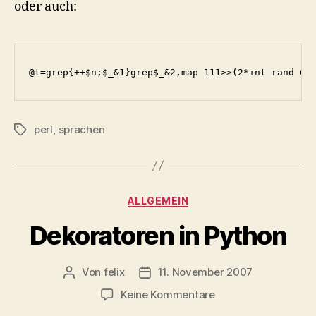
oder auch:
perl
,
sprachen
Schlagwörter
Kategorien
ALLGEMEIN
Dekoratoren in Python
Von
felix
11. November 2007
Beitragsautor
Veröffentlichungsdatum
zu
Keine Kommentare
Dekoratoren