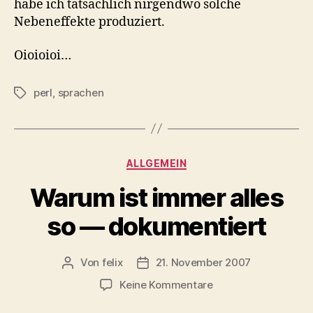
habe ich tatsächlich nirgendwo solche
Nebeneffekte produziert.
Oioioioi…
perl
,
sprachen
Schlagwörter
Kategorien
ALLGEMEIN
Warum ist immer alles
so — dokumentiert
Von
felix
21. November 2007
Beitragsautor
Veröffentlichungsdatum
zu
Keine Kommentare
Warum