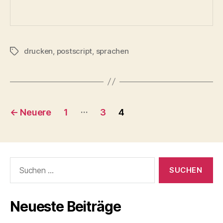
drucken
,
postscript
,
sprachen
Schlagwörter
Seitennummerierung
…
←
Neuere
1
3
4
der
Beiträge
Suchen
nach:
Neueste Beiträge