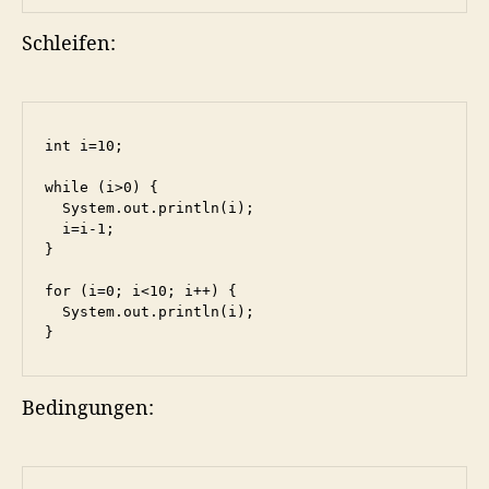
Schleifen:
int i=10;

while (i>0) {

  System.out.println(i);

  i=i-1;

}

for (i=0; i<10; i++) {

  System.out.println(i);

Bedingungen: