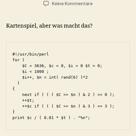
zu
Keine Kommentare
Kartenspiel
Kartenspiel, aber was macht das?
#!/usr/bin/perl

for (

    $C = 3636, $c = 0, $i = 0 $t = 0;

    $i < 1000 ;

    $i++, $n = int( rand(6) )*2

  )

{

    next if ( ( ( $C >> $n ) & 2 ) == 0 );

    ++$t;

    ++$c if ( ( ( $C >> $n ) & 3 ) == 3 );

}

print $c / ( 0.01 * $t ) . "%n";