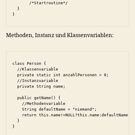
       /*Startroutine*/

  }

Methoden, Instanz und Klassenvariablen:
class Person {

  //Klassenvariable

  private static int anzahlPersonen = 0;

  //Instanzvariable

  private String name;

  public getName() {

    //Methodenvariable

    String defaultName = "niemand";

    return this.name!=NULL?this.name:defaultName;

  }
