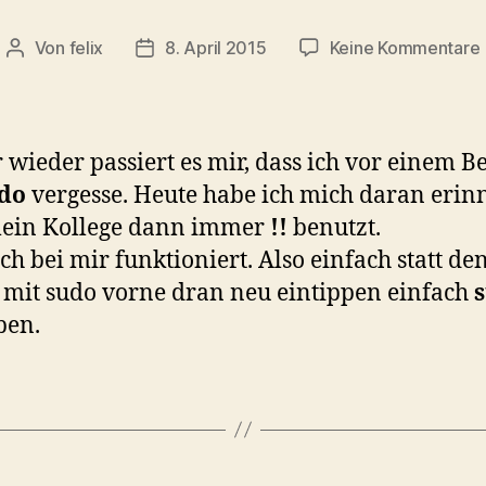
Von
felix
8. April 2015
Keine Kommentare
Beitragsautor
Veröffentlichungsdatum
wieder passiert es mir, dass ich vor einem B
do
vergesse. Heute habe ich mich daran erinn
mein Kollege dann immer
!!
benutzt.
ch bei mir funktioniert. Also einfach statt de
 mit sudo vorne dran neu eintippen einfach
ben.