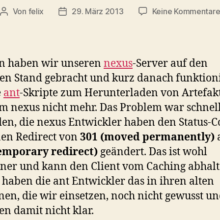
Von
felix
29. März 2013
Keine Kommentar
Beitragsautor
Veröffentlichungsdatum
rn haben wir unseren
nexus
-Server auf den
en Stand gebracht und kurz danach funktion
e
ant
-Skripte zum Herunterladen von Artefak
m nexus nicht mehr. Das Problem war schnel
en, die nexus Entwickler haben den Status-C
nen Redirect von
301 (moved permanently)
temporary redirect)
geändert. Das ist wohl
er und kann den Client vom Caching abhalt
 haben die ant Entwickler das in ihren alten
nen, die wir einsetzen, noch nicht gewusst u
 damit nicht klar.