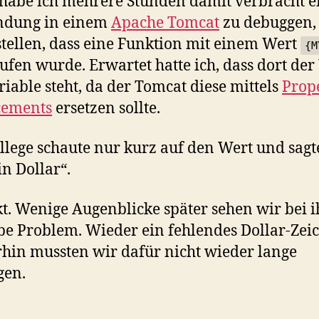
habe ich mehrere Stunden damit verbracht e
dung in einem
Apache Tomcat
zu debuggen,
stellen, dass eine Funktion mit einem Wert
{M
ufen wurde. Erwartet hatte ich, dass dort der
riable steht, da der Tomcat diese mittels
Prop
cements
ersetzen sollte.
llege schaute nur kurz auf den Wert und sagt
in Dollar“.
t. Wenige Augenblicke später sehen wir bei 
be Problem. Wieder ein fehlendes Dollar-Zei
in mussten wir dafür nicht wieder lange
gen.