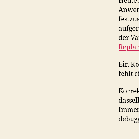
Heute 
Anwen
festzu
aufger
der Va
Repla
Ein Ko
fehlt e
Korrek
dassel
Immerh
debug