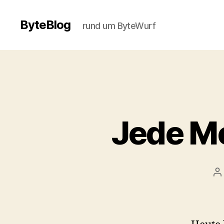
ByteBlog
rund um ByteWurf
Jede Me
B