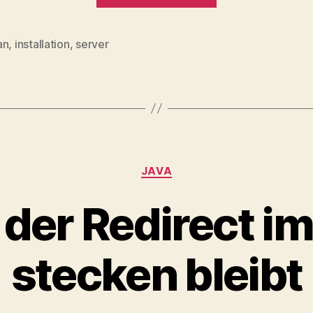
für
den
an
,
installation
,
server
rter
Server“
Kategorien
JAVA
der Redirect im
stecken bleibt