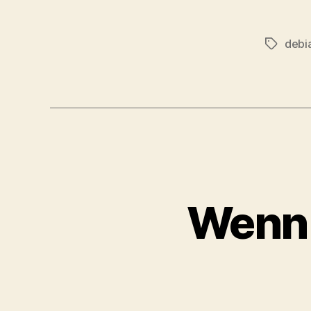
debi
Schlagwö
Wenn 