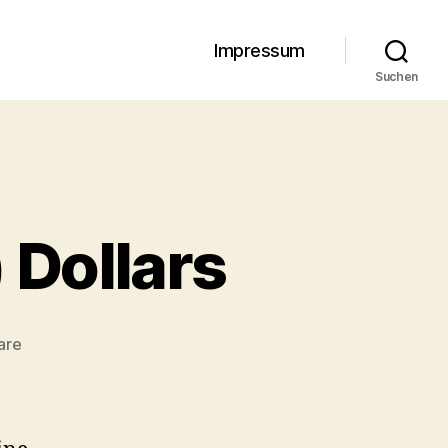
Impressum
Suchen
 Dollars
zu
are
Jede
Menge
(fehlende)
Dollars