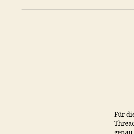
Für di
Thread
genau 