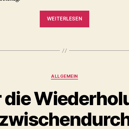
„Flip-
WEITERLESEN
Flops“
Kategorien
ALLGEMEIN
r die Wiederhol
zwischendurc