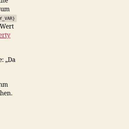
ine
 um
Y_VAR}
 Wert
erty
e: „Da
ihm
chen.