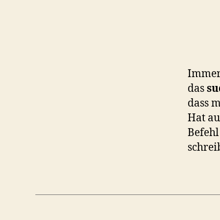
Immer 
das
su
dass 
Hat au
Befehl
schrei