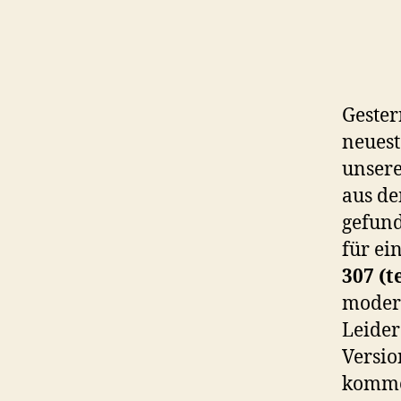
Geste
neuest
unser
aus de
gefund
für ei
307 (
modern
Leider
Versio
kommen