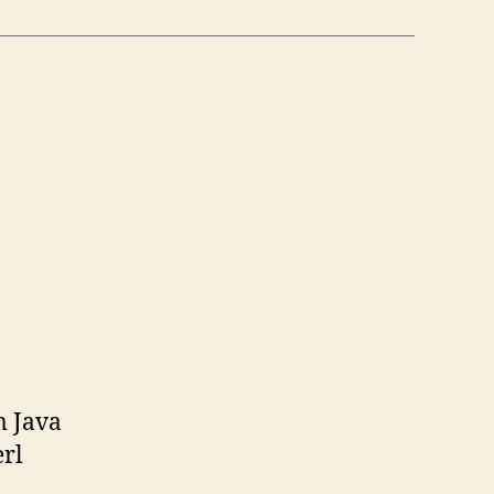
zu
lip-
Flops
m Java
rl