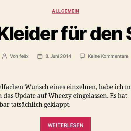
Kategorien
ALLGEMEIN
Kleider für den 
z
Von
felix
8. Juni 2014
Keine Kommentare
Beitragsautor
Veröffentlichungsdatum
K
f
elfachen Wunsch eines einzelnen, habe ich m
S
an das Update auf Wheezy eingelassen. Es hat
bar tatsächlich geklappt.
„Neue
WEITERLESEN
Kleider