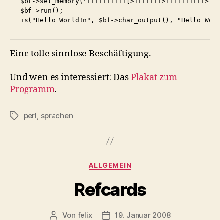
$bf->set_memory('++++++++++[>+++++++>++++++++++>+++
$bf->run();

Eine tolle sinnlose Beschäftigung.
Und wen es interessiert: Das
Plakat zum
Programm
.
perl
,
sprachen
Schlagwörter
Kategorien
ALLGEMEIN
Refcards
Von
felix
19. Januar 2008
Beitragsautor
Veröffentlichungsdatum