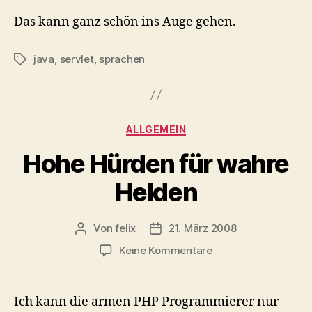
Das kann ganz schön ins Auge gehen.
java
,
servlet
,
sprachen
Schlagwörter
Kategorien
ALLGEMEIN
Hohe Hürden für wahre
Helden
Von
felix
21. März 2008
Beitragsautor
Veröffentlichungsdatum
zu
Keine Kommentare
Hohe
Hürden
für
Ich kann die armen PHP Programmierer nur
wahre