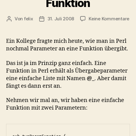
Funktion
zu
Von
felix
31. Juli 2008
Keine Kommentare
Beitragsautor
Veröffentlichungsdatum
Wi
sa
ich
Ein Kollege fragte mich heute, wie man in Perl
es
nochmal Parameter an eine Funktion übergibt.
me
Fun
Das ist ja im Prinzip ganz einfach. Eine
Funktion in Perl erhält als Übergabeparameter
eine einfache Liste mit Namen
@_
. Aber damit
fängt es dann erst an.
Nehmen wir mal an, wir haben eine einfache
Funktion mit zwei Parametern: