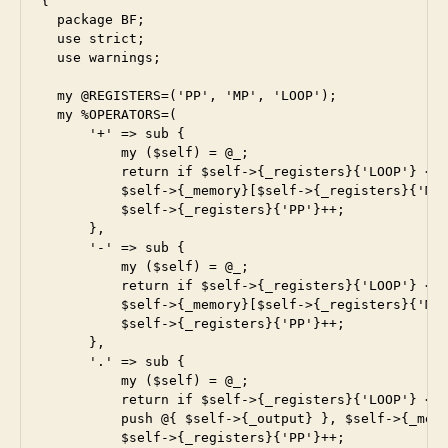
{

  package BF;

  use strict;

  use warnings;

  my @REGISTERS=('PP', 'MP', 'LOOP');

  my %OPERATORS=(

      '+' => sub {

          my ($self) = @_;

          return if $self->{_registers}{'LOOP'} < 0
          $self->{_memory}[$self->{_registers}{'MP'
          $self->{_registers}{'PP'}++;

      },

      '-' => sub {

          my ($self) = @_;

          return if $self->{_registers}{'LOOP'} < 0
          $self->{_memory}[$self->{_registers}{'MP'
          $self->{_registers}{'PP'}++;

      },

      '.' => sub {

          my ($self) = @_;

          return if $self->{_registers}{'LOOP'} < 0
          push @{ $self->{_output} }, $self->{_memo
          $self->{_registers}{'PP'}++;
