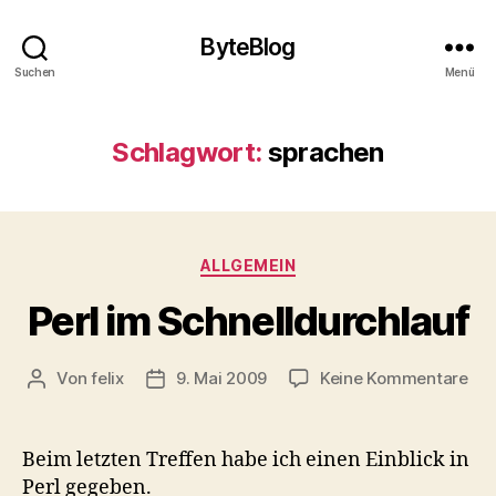
ByteBlog
Suchen
Menü
Schlagwort:
sprachen
Kategorien
ALLGEMEIN
Perl im Schnelldurchlauf
zu
Von
felix
9. Mai 2009
Keine Kommentare
Beitragsautor
Veröffentlichungsdatum
Per
im
Sch
Beim letzten Treffen habe ich einen Einblick in
Perl gegeben.