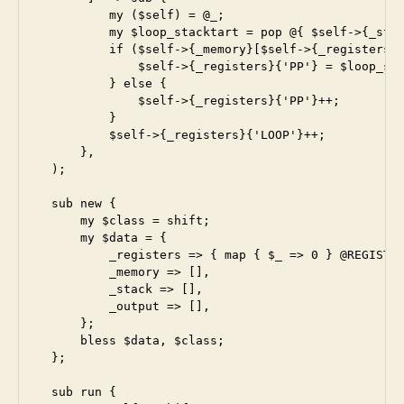
          my ($self) = @_;

          my $loop_stacktart = pop @{ $self->{_stac
          if ($self->{_memory}[$self->{_registers}{
              $self->{_registers}{'PP'} = $loop_sta
          } else {

              $self->{_registers}{'PP'}++;

          }

          $self->{_registers}{'LOOP'}++;

      },

  );

  sub new {

      my $class = shift;

      my $data = {

          _registers => { map { $_ => 0 } @REGISTER
          _memory => [],

          _stack => [],

          _output => [],

      };

      bless $data, $class;

  };

  sub run {
