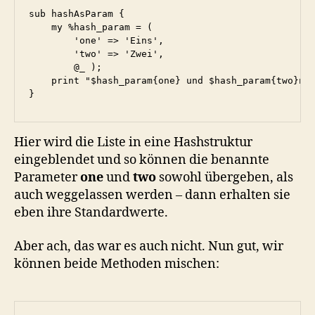
sub hashAsParam {

    my %hash_param = ( 

        'one' => 'Eins',

        'two' => 'Zwei',

        @_ );

    print "$hash_param{one} und $hash_param{two}n";
Hier wird die Liste in eine Hashstruktur
eingeblendet und so können die benannte
Parameter
one
und
two
sowohl übergeben, als
auch weggelassen werden – dann erhalten sie
eben ihre Standardwerte.
Aber ach, das war es auch nicht. Nun gut, wir
können beide Methoden mischen: