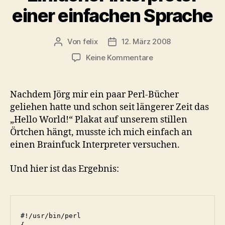
einer einfachen Sprache
Von
felix
12. März 2008
Beitragsautor
Veröffentlichungsdatum
zu
Keine Kommentare
Einfacher
Interpreter
einer
Nachdem Jörg mir ein paar Perl-Bücher
einfachen
geliehen hatte und schon seit längerer Zeit das
Sprache
„Hello World!“ Plakat auf unserem stillen
Örtchen hängt, musste ich mich einfach an
einen Brainfuck Interpreter versuchen.
Und hier ist das Ergebnis:
#!/usr/bin/perl
