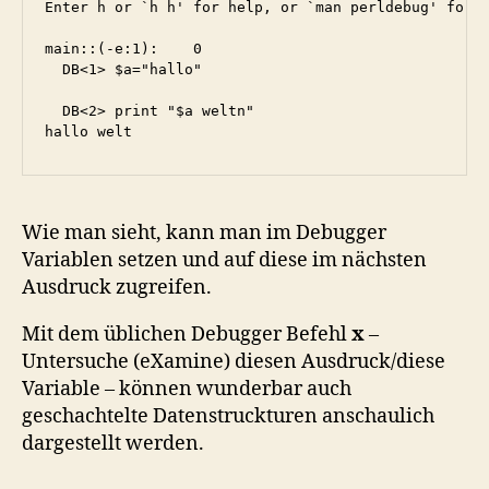
Enter h or `h h' for help, or `man perldebug' for m
main::(-e:1):    0

  DB<1> $a="hallo"

  DB<2> print "$a weltn"

hallo welt
Wie man sieht, kann man im Debugger
Variablen setzen und auf diese im nächsten
Ausdruck zugreifen.
Mit dem üblichen Debugger Befehl
x
–
Untersuche (eXamine) diesen Ausdruck/diese
Variable – können wunderbar auch
geschachtelte Datenstruckturen anschaulich
dargestellt werden.