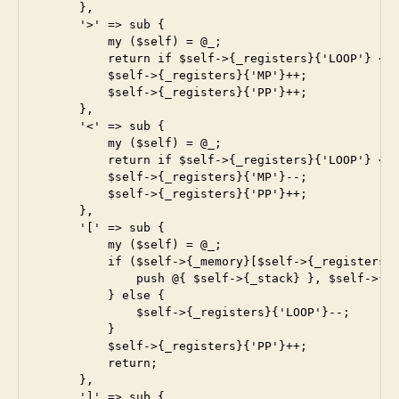
      },

      '>' => sub {

          my ($self) = @_;

          return if $self->{_registers}{'LOOP'} < 0
          $self->{_registers}{'MP'}++;

          $self->{_registers}{'PP'}++;

      },

      '<' => sub {

          my ($self) = @_;

          return if $self->{_registers}{'LOOP'} < 0
          $self->{_registers}{'MP'}--;

          $self->{_registers}{'PP'}++;

      },

      '[' => sub {

          my ($self) = @_;

          if ($self->{_memory}[$self->{_registers}{
              push @{ $self->{_stack} }, $self->{_r
          } else {

              $self->{_registers}{'LOOP'}--;

          }

          $self->{_registers}{'PP'}++;

          return;

      },

      ']' => sub {
