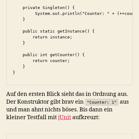
    private Singleton() {

         System.out.println("Counter: " + (++counte
    }

    public static getInstance() {

        return instance;

    }

    public int getCounter() {

        return counter;

    }

}
Auf den ersten Blick sieht das in Ordnung aus.
Der Konstruktor gibt brav ein
aus
"Counter: 1"
und man ahnt nichts böses. Bis dann ein
kleiner Testfall mit
jUnit
aufkreuzt: