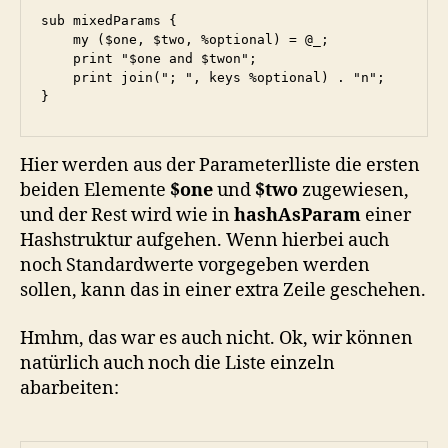
sub mixedParams {

    my ($one, $two, %optional) = @_;

    print "$one and $twon";

    print join("; ", keys %optional) . "n";

Hier werden aus der Parameterlliste die ersten
beiden Elemente
$one
und
$two
zugewiesen,
und der Rest wird wie in
hashAsParam
einer
Hashstruktur aufgehen. Wenn hierbei auch
noch Standardwerte vorgegeben werden
sollen, kann das in einer extra Zeile geschehen.
Hmhm, das war es auch nicht. Ok, wir können
natürlich auch noch die Liste einzeln
abarbeiten: