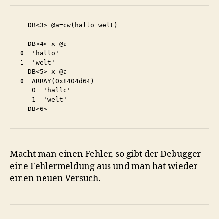
  DB<3> @a=qw(hallo welt)

  DB<4> x @a

0  'hallo'

1  'welt'

  DB<5> x @a

0  ARRAY(0x8404d64)

   0  'hallo'

   1  'welt'

Macht man einen Fehler, so gibt der Debugger
eine Fehlermeldung aus und man hat wieder
einen neuen Versuch.