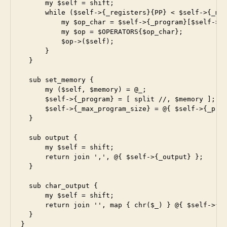
      my $self = shift;

      while ($self->{_registers}{PP} < $self->{_max
          my $op_char = $self->{_program}[$self->{_
          my $op = $OPERATORS{$op_char};

          $op->($self);

      }

  }

  sub set_memory {

      my ($self, $memory) = @_;

      $self->{_program} = [ split //, $memory ];

      $self->{_max_program_size} = @{ $self->{_prog
  }

  sub output {

      my $self = shift;

      return join ',', @{ $self->{_output} };

  }

  sub char_output {

      my $self = shift;

      return join '', map { chr($_) } @{ $self->{_o
  }

}
