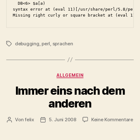
  DB<6> $a[a)

syntax error at (eval 11)[/usr/share/perl/5.8/perl5
debugging
,
perl
,
sprachen
Schlagwörter
Kategorien
ALLGEMEIN
Immer eins nach dem
anderen
zu
Von
felix
5. Juni 2008
Keine Kommentare
Beitragsautor
Veröffentlichungsdatum
Im
ein
na