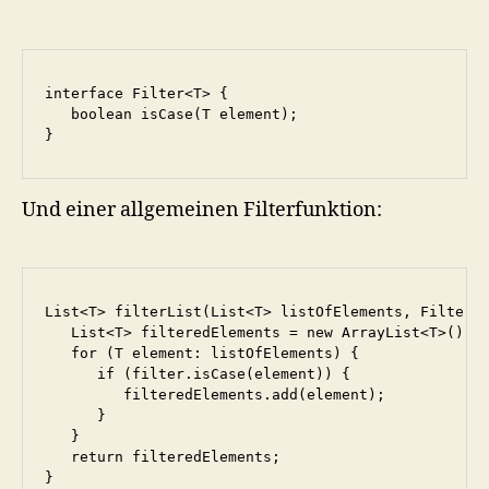
interface Filter<T> {

   boolean isCase(T element);

}
Und einer allgemeinen Filterfunktion:
List<T> filterList(List<T> listOfElements, Filter<T
   List<T> filteredElements = new ArrayList<T>();

   for (T element: listOfElements) {

      if (filter.isCase(element)) {

         filteredElements.add(element);

      }

   }

   return filteredElements;
