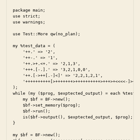
package main;

use strict;

use warnings;

use Test::More qw(no_plan);

my %test_data = (

    '++.' => '2',

    '++-.' => '1',

    '++.>+.<+.' => '2,1,3',

    '+++.[-.].' => '3,2,1,0,0',

    '++.[->++[.-]<]' => '2,2,1,2,1',

    '++++++++++[>+++++++>++++++++++>+++>+<<<<-]>++.
);

while (my ($prog, $exptected_output) = each %test_d
    my $bf = BF->new();

    $bf->set_memory($prog);

    $bf->run();

    is($bf->output(), $exptected_output, $prog);

}

my $bf = BF->new();
