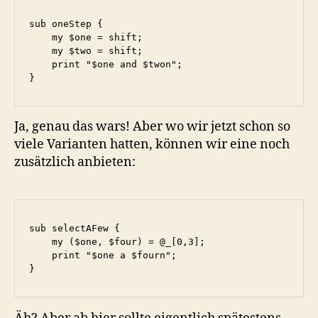
sub oneStep {

    my $one = shift;

    my $two = shift;

    print "$one and $twon";

}
Ja, genau das wars! Aber wo wir jetzt schon so
viele Varianten hatten, können wir eine noch
zusätzlich anbieten:
sub selectAFew {

    my ($one, $four) = @_[0,3];

    print "$one a $fourn";

}