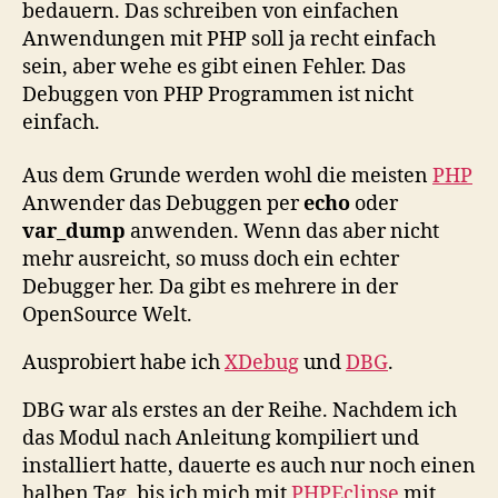
bedauern. Das schreiben von einfachen
Helden
Anwendungen mit PHP soll ja recht einfach
sein, aber wehe es gibt einen Fehler. Das
Debuggen von PHP Programmen ist nicht
einfach.
Aus dem Grunde werden wohl die meisten
PHP
Anwender das Debuggen per
echo
oder
var_dump
anwenden. Wenn das aber nicht
mehr ausreicht, so muss doch ein echter
Debugger her. Da gibt es mehrere in der
OpenSource Welt.
Ausprobiert habe ich
XDebug
und
DBG
.
DBG war als erstes an der Reihe. Nachdem ich
das Modul nach Anleitung kompiliert und
installiert hatte, dauerte es auch nur noch einen
halben Tag, bis ich mich mit
PHPEclipse
mit