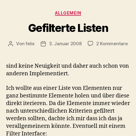
Kategorien
ALLGEMEIN
Gefilterte Listen
zu
Von
felix
3. Januar 2008
2 Kommentare
Beitragsautor
Veröffentlichungsdatum
Gefi
List
sind keine Neuigkeit und daher auch schon von
anderen Implementiert.
Ich wollte aus einer Liste von Elementen nur
ganz bestimmte Elemente holen und über diese
direkt iterieren. Da die Elemente immer wieder
nach unterschiedlichen Kriterien gefiltert
werden sollten, dachte ich mir dass ich das ja
verallgemeinern könnte. Eventuell mit einem
Filter Interface: